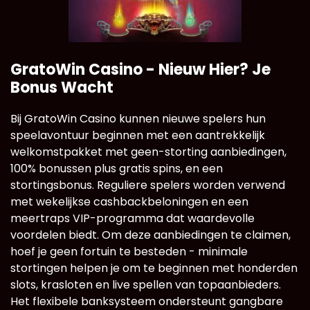
GratoWin Casino - Nieuw Hier? Je
Bonus Wacht
Bij GratoWin Casino kunnen nieuwe spelers hun
speelavontuur beginnen met een aantrekkelijk
welkomstpakket met geen-storting aanbiedingen,
100% bonussen plus gratis spins, en een
stortingsbonus. Reguliere spelers worden verwend
met wekelijkse cashbackbeloningen en een
meertraps VIP-programma dat waardevolle
voordelen biedt. Om deze aanbiedingen te claimen,
hoef je geen fortuin te besteden - minimale
stortingen helpen je om te beginnen met honderden
slots, krasloten en live spellen van topaanbieders.
Het flexibele banksysteem ondersteunt gangbare