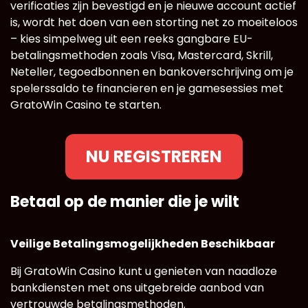
verificaties zijn bevestigd en je nieuwe account actief
is, wordt het doen van een storting net zo moeiteloos
– kies simpelweg uit een reeks gangbare EU-
betalingsmethoden zoals Visa, Mastercard, Skrill,
Neteller, tegoedbonnen en bankoverschrijving om je
spelerssaldo te financieren en je gamesessies met
GratoWin Casino te starten.
NU REGISTREREN
Betaal op de manier die je wilt
Veilige Betalingsmogelijkheden Beschikbaar
Bij GratoWin Casino kunt u genieten van naadloze
bankdiensten met ons uitgebreide aanbod van
vertrouwde betalingsmethoden.