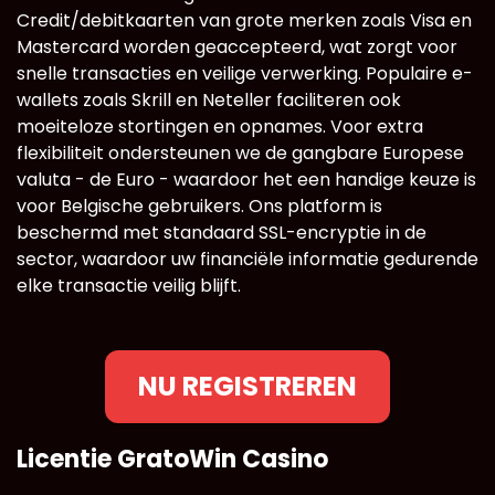
Credit/debitkaarten van grote merken zoals Visa en
Mastercard worden geaccepteerd, wat zorgt voor
snelle transacties en veilige verwerking. Populaire e-
wallets zoals Skrill en Neteller faciliteren ook
moeiteloze stortingen en opnames. Voor extra
flexibiliteit ondersteunen we de gangbare Europese
valuta - de Euro - waardoor het een handige keuze is
voor Belgische gebruikers. Ons platform is
beschermd met standaard SSL-encryptie in de
sector, waardoor uw financiële informatie gedurende
elke transactie veilig blijft.
NU REGISTREREN
Licentie GratoWin Casino