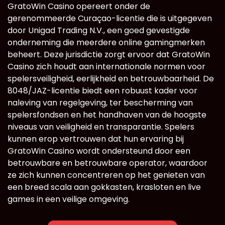
GratoWin Casino opereert onder de
gerenommeerde Curaçao-licentie die is uitgegeven
door Unigad Trading N.V., een goed gevestigde
onderneming die meerdere online gamingmerken
beheert. Deze jurisdictie zorgt ervoor dat GratoWin
Casino zich houdt aan internationale normen voor
spelersveiligheid, eerlijkheid en betrouwbaarheid. De
8048/JAZ-licentie biedt een robuust kader voor
naleving van regelgeving, ter bescherming van
spelersfondsen en het handhaven van de hoogste
niveaus van veiligheid en transparantie. Spelers
kunnen erop vertrouwen dat hun ervaring bij
GratoWin Casino wordt ondersteund door een
betrouwbare en betrouwbare operator, waardoor
ze zich kunnen concentreren op het genieten van
een breed scala aan gokkasten, krasloten en live
games in een veilige omgeving.