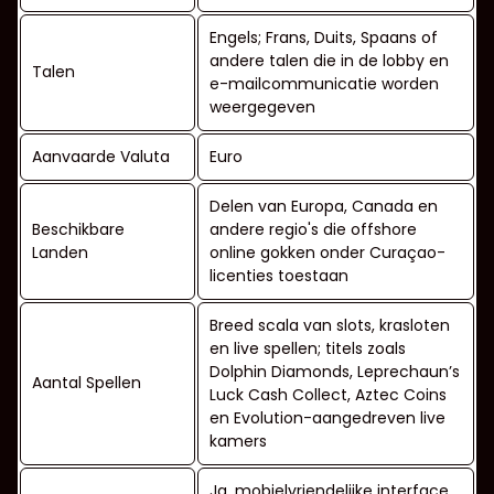
Engels; Frans, Duits, Spaans of
andere talen die in de lobby en
Talen
e-mailcommunicatie worden
weergegeven
Aanvaarde Valuta
Euro
Delen van Europa, Canada en
Beschikbare
andere regio's die offshore
Landen
online gokken onder Curaçao-
licenties toestaan
Breed scala van slots, krasloten
en live spellen; titels zoals
Dolphin Diamonds, Leprechaun’s
Aantal Spellen
Luck Cash Collect, Aztec Coins
en Evolution-aangedreven live
kamers
Ja, mobielvriendelijke interface