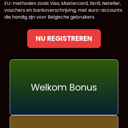
EU-methoden zoals Visa, Mastercard, Skrill, Neteller,
vouchers en bankoverschrijving, met euro-accounts
die handig zijn voor Belgische gebruikers.
NU REGISTREREN
Welkom Bonus