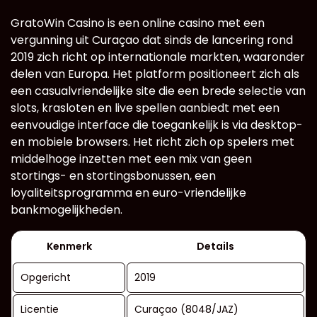
GratoWin Casino is een online casino met een
vergunning uit Curaçao dat sinds de lancering rond
2019 zich richt op internationale markten, waaronder
delen van Europa. Het platform positioneert zich als
een casualvriendelijke site die een brede selectie van
slots, krasloten en live spellen aanbiedt met een
eenvoudige interface die toegankelijk is via desktop-
en mobiele browsers. Het richt zich op spelers met
middelhoge inzetten met een mix van geen
stortings- en stortingsbonussen, een
loyaliteitsprogramma en euro-vriendelijke
bankmogelijkheden.
Kenmerk
Details
Opgericht
2019
Licentie
Curaçao (8048/JAZ)